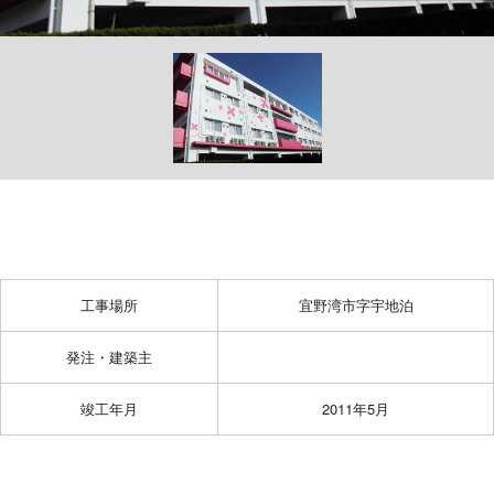
工事場所
宜野湾市字宇地泊
発注・建築主
竣工年月
2011年5月