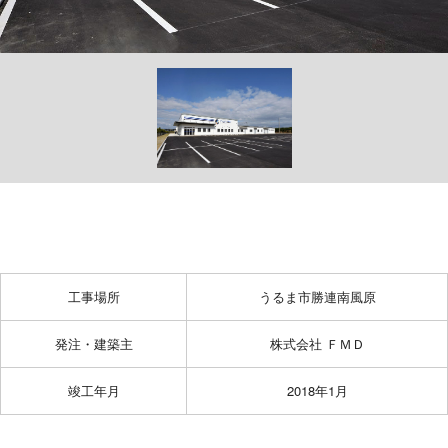
工事場所
うるま市勝連南風原
発注・建築主
株式会社 ＦＭＤ
竣工年月
2018年1月